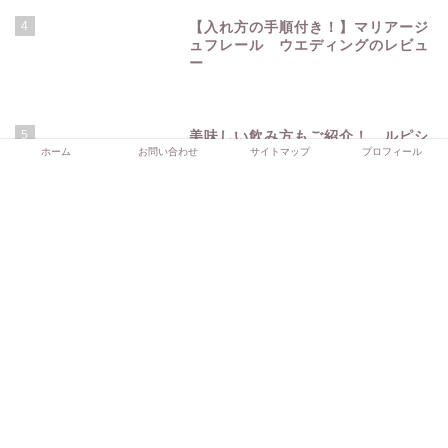
4
【入れ方の手順付き！】マリアージ
ュフレール ウエディングのレビュ
ー
5
美味しい飲み方もご紹介！ ルピシ
ホーム
お問い合わせ
サイトマップ
プロフィール
ア「ピッコロ」のレビュー
ルピシア デカフェ白桃のレビュー
【ティーポンド】 デカフェアッサムのレビュー
優しい香りで美味しい！ティーポンド ミルクキャラメ
ルのレビュー