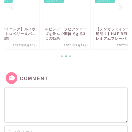
ボスティー
ルイボスティー
ルイボスティー
トワイニング】ルイボ
ルピシア ラビアンロー
【ノンカフェインで
 ストロベリー＆バニ
ズを飲んで期待できる3
絶品！】H&F BEL
の感想
つの効果
レミアムフレーバ...
2022年8月10日
2021年9月12日
2022年7
COMMENT