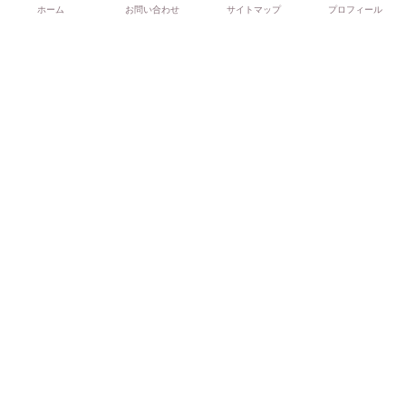
ホーム
お問い合わせ
サイトマップ
プロフィール
ア「ピッコロ」のレビュー
ルピシア デカフェ白桃のレビュー
【ティーポンド】 デカフェアッサムのレビュー
優しい香りで美味しい！ティーポンド ミルクキャラメ
ルのレビュー
【ルピシアで発見！】美味しいデカフェのアップルティ
ー
TeaEAT（ティート）ストロベリーのレビュー