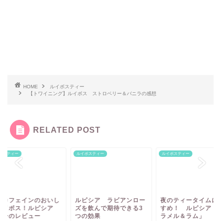
HOME
ルイボスティー
【トワイニング】ルイボス ストロベリー＆バニラの感想
RELATED POST
ボスティー
ルイボスティー
ルイボスティー
ンカフェインのおいし
ルピシア ラビアンロー
夜のティータイムに
ルイボス！ルピシア
ズを飲んで期待できる3
すめ！ ルピシア「
ミーのレビュー
つの効果
ラメル＆ラム」